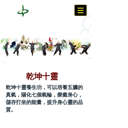
乾坤十靈
乾坤十靈養生功，可以培養五臟的
真氣，陽化七個氣輪，療癒身心，
儲存打坐的能量，提升身心靈的品
質。