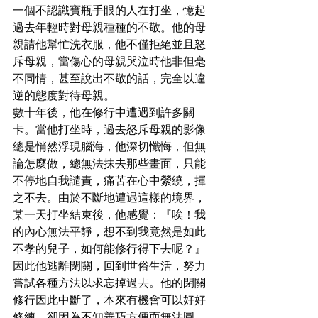
一個不認識寶瓶手眼的人在打坐，憶起
過去年輕時對母親種種的不敬。他的母
親請他幫忙洗衣服，他不僅拒絕並且怒
斥母親，當傷心的母親哭泣時他非但毫
不同情，甚至說出不敬的話，完全以違
逆的態度對待母親。
數十年後，他在修行中遭遇到許多關
卡。當他打坐時，過去怒斥母親的影像
總是悄然浮現腦海，他深切懺悔，但無
論怎麼做，總無法抹去那些畫面，只能
不停地自我譴責，痛苦在心中縈繞，揮
之不去。由於不斷地遭遇這樣的境界，
某一天打坐結束後，他感覺：『唉！我
的內心無法平靜，想不到我竟然是如此
不孝的兒子，如何能修行得下去呢？』
因此他逃離閉關，回到世俗生活，努力
嘗試各種方法以求忘掉過去。他的閉關
修行因此中斷了，本來有機會可以好好
修練，卻因為不知善巧方便而無法圓