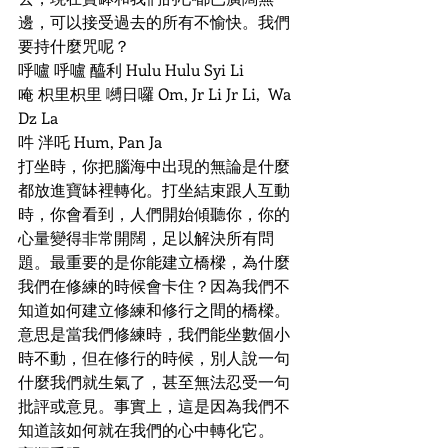
邊，可以接受過去的所有不愉快。我們
要持什麼咒呢？
呼嚧 呼嚧 醯利 Hulu Hulu Syi Li 
唵 枳里枳里 嚩日囉 Om, Jr Li Jr Li,  Wa 
Dz La
吽 泮吒 Hum, Pan Ja
打坐時，你把腦海中出現的無論是什麼
都放進寶缽裡轉化。打坐結束跟人互動
時，你會看到，人們開始傾聽你，你的
心量變得非常開闊，足以解決所有問
題。最重要的是你能建立橋樑，為什麼
我們在修練的時候會卡住？因為我們不
知道如何建立修練和修行之間的橋樑。
意思是當我們修練時，我們能坐數個小
時不動，但在修行的時候，別人說一句
什麼我們就生氣了，甚至無法忍受一句
批評或意見。事實上，這是因為我們不
知道該如何就在我們的心中轉化它。