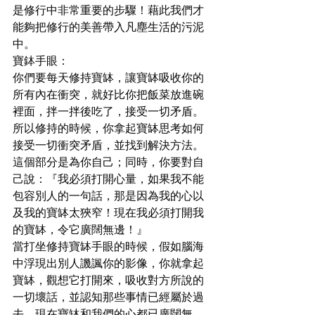
是修行中非常重要的步驟！藉此我們才
能夠把修行的美善帶入凡塵生活的污泥
中。
寶鉢手眼：
你們要每天修持寶缽，讓寶缽吸收你的
所有內在衝突，就好比你把飯菜放進碗
裡面，拌一拌後吃了，接受一切矛盾。
所以修持的時候，你拿起寶缽思考如何
接受一切衝突矛盾，並找到解決方法。
這個部分是為你自己；同時，你要對自
己說：『我必須打開心量，如果我不能
包容別人的一句話，那是因為我的心以
及我的寶缽太狹窄！現在我必須打開我
的寶缽，令它廣闊無邊！』
當打坐修持寶缽手眼的時候，假如腦海
中浮現出別人譏諷你的影像，你就拿起
寶缽，觀想它打開來，吸收對方所說的
一切壞話，並認知那些事情已經屬於過
去，現在寶缽和我們的心都已廣闊無