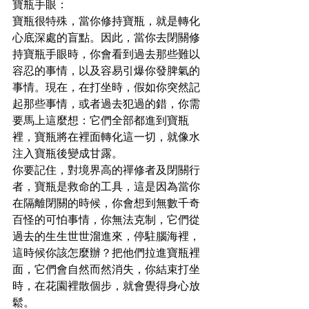
寶瓶手眼：
寶瓶很特殊，當你修持寶瓶，就是轉化
心底深處的盲點。因此，當你去閉關修
持寶瓶手眼時，你會看到過去那些難以
容忍的事情，以及容易引爆你發脾氣的
事情。現在，在打坐時，假如你突然記
起那些事情，或者過去犯過的錯，你需
要馬上這麼想：它們全部都進到寶瓶
裡，寶瓶將在裡面轉化這一切，就像水
注入寶瓶後變成甘露。
你要記住，對境界高的禪修者及閉關行
者，寶瓶是救命的工具，這是因為當你
在隔離閉關的時候，你會想到無數千奇
百怪的可怕事情，你無法克制，它們從
過去的生生世世溜進來，停駐腦海裡，
這時候你該怎麼辦？把他們拉進寶瓶裡
面，它們會自然而然消失，你結束打坐
時，在花園裡散個步，就會覺得身心放
鬆。