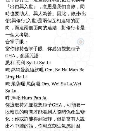
『出俗與入世』，意思是我們自修，同
時也要助人、與人為善。因此，修練(出
俗)與修行(入世)是兩個互相連結的面
向，而這兩個面向的連結，對修行者是
一個大考驗。
合掌手眼：
當你修持合掌手眼，你必須觀想種子
GHA，念誦咒語：
悉利 悉利 Syi Li Syi Li
唵 鉢納曼惹綾紇哩 Om, Bo Na Man Re 
Ling He Li 
唵 尾薩囉 尾薩囉 Om, Wei Sa La,Wei 
Sa La,
吽 泮吒 Hum Pan Ja.
你這麼持咒並觀想種子GHA，可能要一
段較長的時間才能看到人際關係產生變
化；你或許能得到寂靜，但是當有人說
出不中聽的話，你就立刻生氣感到困