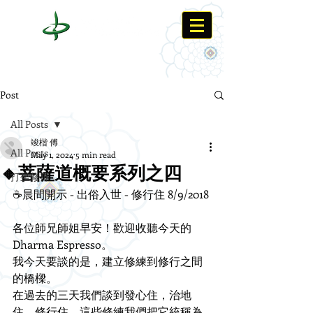
Post
All Posts
竣楷 傅
All Posts
May 1, 2024
5 min read
🔸菩薩道概要系列之四
打坐修禪
☕️晨間開示 - 出俗入世 - 修行住 8/9/2018
各位師兄師姐早安！歡迎收聽今天的
Dharma Espresso。
我今天要談的是，建立修練到修行之間
的橋樑。
在過去的三天我們談到發心住，治地
住，修行住，這些修練我們把它統稱為