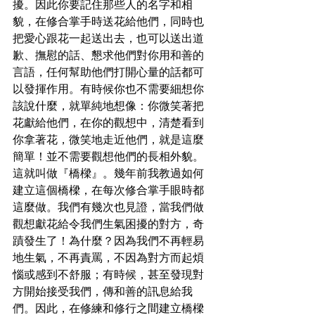
擾。因此你要記住那些人的名字和相
貌，在修合掌手時送花給他們，同時也
把愛心跟花一起送出去，也可以送出道
歉、撫慰的話、懇求他們對你用和善的
言語，任何幫助他們打開心量的話都可
以發揮作用。有時候你也不需要細想你
該說什麼，就單純地想像：你微笑著把
花獻給他們，在你的觀想中，清楚看到
你拿著花，微笑地走近他們，就是這麼
簡單！並不需要觀想他們的長相外貌。
這就叫做『橋樑』。幾年前我教過如何
建立這個橋樑，在每次修合掌手眼時都
這麼做。我們有幾次也見證，當我們做
觀想獻花給令我們生氣困擾的對方，奇
蹟發生了！為什麼？因為我們不再輕易
地生氣，不再責罵，不因為對方而起煩
惱或感到不舒服；有時候，甚至發現對
方開始接受我們，傳和善的訊息給我
們。因此，在修練和修行之間建立橋樑