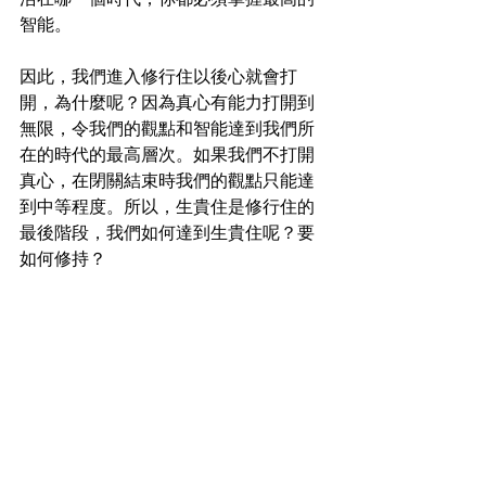
智能。
因此，我們進入修行住以後心就會打
開，為什麼呢？因為真心有能力打開到
無限，令我們的觀點和智能達到我們所
在的時代的最高層次。如果我們不打開
真心，在閉關結束時我們的觀點只能達
到中等程度。所以，生貴住是修行住的
最後階段，我們如何達到生貴住呢？要
如何修持？
閉關時，你修持寶瓶以轉化阿拉耶識，
接著立刻修青蓮花。青蓮花只是一個象
徵，蓮花出污泥而不染，它從污泥汲取
養分，開出美麗的花朵。用污泥來滋
養，意思是把困難、挫折、是非、苦
惱、痛苦用來做為滋養證悟的材料。證
悟就是整株蓮花。因此，如果我們知道