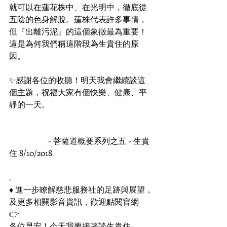
就可以在蓮花株中、在光明中，徹底從
五陰的色身解脫。蓮株代表許多事情，
但『出離污泥』的這個象徵最為重要！
這是為何我們稱這階段為生貴住的原
因。
✨感謝各位的收聽！明天我會繼續談這
個主題，祝福大家有個快樂、健康、平
靜的一天。
#恆長法師
#晨間開示
 - 菩薩道概要系列之五 - 生貴
住 8/10/2018
.
♦️ 進一步瞭解慈悲服務社的足跡與展望，
及更多相關影音資訊，歡迎點閱官網
👉 
https://www.gpctaiwan.com/
各位早安！今天我要接著談生貴住。