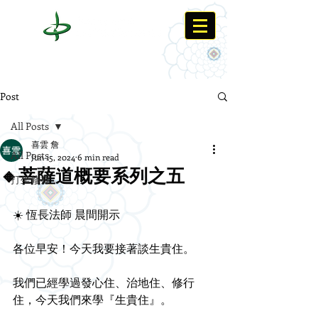
Post
All Posts
喜雲 詹
All Posts
Jun 15, 2024
6 min read
🔸菩薩道概要系列之五
打坐修禪
☀️ 恆長法師 晨間開示 
各位早安！今天我要接著談生貴住。
我們已經學過發心住、治地住、修行
住，今天我們來學『生貴住』。