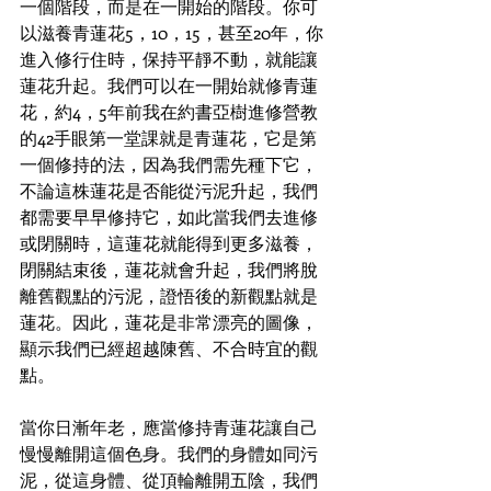
一個階段，而是在一開始的階段。你可
以滋養青蓮花5，10，15，甚至20年，你
進入修行住時，保持平靜不動，就能讓
蓮花升起。我們可以在一開始就修青蓮
花，約4，5年前我在約書亞樹進修營教
的42手眼第一堂課就是青蓮花，它是第
一個修持的法，因為我們需先種下它，
不論這株蓮花是否能從污泥升起，我們
都需要早早修持它，如此當我們去進修
或閉關時，這蓮花就能得到更多滋養，
閉關結束後，蓮花就會升起，我們將脫
離舊觀點的污泥，證悟後的新觀點就是
蓮花。因此，蓮花是非常漂亮的圖像，
顯示我們已經超越陳舊、不合時宜的觀
點。
當你日漸年老，應當修持青蓮花讓自己
慢慢離開這個色身。我們的身體如同污
泥，從這身體、從頂輪離開五陰，我們